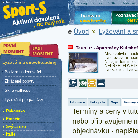
Katalog
O nás
VOP
Reklamační
Úvod
»
Lyžování a 
Tauplitz
- Apartmány Kulmhof
Místo pobytu: Taupli
Typ ubytování: apa
Nejbližší termín: od
Lyžování a snowboarding
NEPŘEHLÉDNĚTE: K d
Typ zájezdu: Lyžov
Podzim na ledovcích
Zkrácené pobyty
Ski a wellness
Lyžování pro partičky
Informace
Fotografie
Mapa
Termíny 
Termíny a ceny v tuto
Rakousko
Francie
nebo připravujeme n
Švýcarsko
objednávku - napiš
Itálie