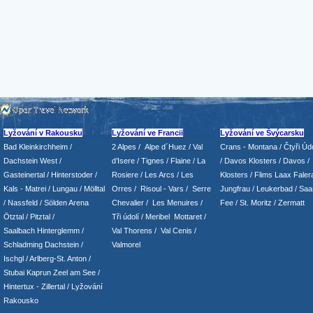
Lyžování v Rakousku
Lyžování ve Francii
Lyžování ve Švýcarsku
Bad Kleinkirchheim
/
2 Alpes
/
Alpe d´Huez
/ Val
Crans - Montana /
Čtyři Údo
Dachstein West
/
d’Isere
/ Tignes
/ Flaine
/
La
/
Davos Klosters
/
Davos
/
Gasteinertal
/
Hinterstoder
/
Rosiere
/ Les Arcs
/ Les
Klosters
/
Flims Laax Faler
Kals - Matrei
/
Lungau
/
Mölltal
Orres
/
Risoul - Vars
/
Serre
Jungfrau
/ Leukerbad
/
Saa
/ Nassfeld
/
Sölden Arena
Chevalier
/
Les Menuires
/
Fee
/
St. Moritz
/
Zermatt
Ötztal
/
Pitztal
/
Tři údolí
/ Meribel Mottaret
/
Saalbach Hinterglemm
/
Val Thorens
/
Val Cenis
/
Schladming
Dachstein
/
Valmorel
Ischgl
/
Arlberg-St. Anton
/
Stubai
Kaprun
Zeel am See
/
Hintertux
-
Zillertal
/ Lyžování
Rakousko