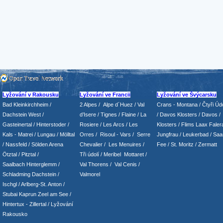
Lyžování v Rakousku
Lyžování ve Francii
Lyžování ve Švýcarsku
Bad Kleinkirchheim
/
2 Alpes
/
Alpe d´Huez
/ Val
Crans - Montana /
Čtyři Údo
Dachstein West
/
d’Isere
/ Tignes
/ Flaine
/
La
/
Davos Klosters
/
Davos
/
Gasteinertal
/
Hinterstoder
/
Rosiere
/ Les Arcs
/ Les
Klosters
/
Flims Laax Faler
Kals - Matrei
/
Lungau
/
Mölltal
Orres
/
Risoul - Vars
/
Serre
Jungfrau
/ Leukerbad
/
Saa
/ Nassfeld
/
Sölden Arena
Chevalier
/
Les Menuires
/
Fee
/
St. Moritz
/
Zermatt
Ötztal
/
Pitztal
/
Tři údolí
/ Meribel Mottaret
/
Saalbach Hinterglemm
/
Val Thorens
/
Val Cenis
/
Schladming
Dachstein
/
Valmorel
Ischgl
/
Arlberg-St. Anton
/
Stubai
Kaprun
Zeel am See
/
Hintertux
-
Zillertal
/ Lyžování
Rakousko