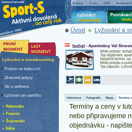
Katalog
O nás
VOP
Reklamační
Úvod
»
Lyžování a 
Ischgl
- Apartmány Val Sinest
Místo pobytu: Ischgl
Typ ubytování: apar
Nejbližší termín: od
Lyžování a snowboarding
Místo pobytu a polo
Typ zájezdu: Lyžov
Podzim na ledovcích
Zkrácené pobyty
Ski a wellness
Lyžování pro partičky
Informace
Fotografie
Mapa
Termíny 
Termíny a ceny v tuto
Rakousko
Francie
nebo připravujeme n
Švýcarsko
objednávku - napiš
Itálie