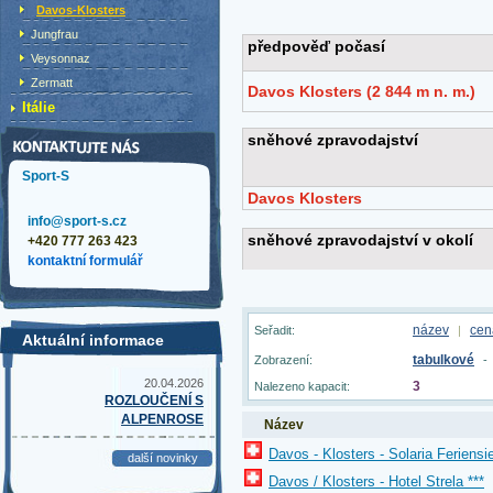
Davos-Klosters
Jungfrau
Veysonnaz
Zermatt
Itálie
Sport-S
info@sport-s.cz
+420 777 263 423
kontaktní formulář
název
cen
Seřadit:
|
Aktuální informace
tabulkové
Zobrazení:
-
20.04.2026
3
Nalezeno kapacit:
ROZLOUČENÍ S
ALPENROSE
Název
Davos - Klosters - Solaria Feriensi
další novinky
Davos / Klosters - Hotel Strela ***