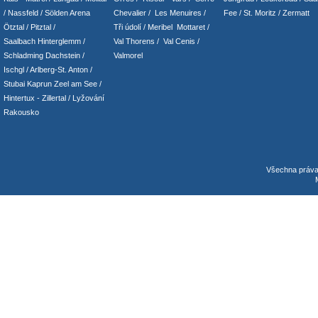
/ Nassfeld
/
Sölden Arena
Chevalier
/
Les Menuires
/
Fee
/
St. Moritz
/
Zermatt
Ötztal
/
Pitztal
/
Tři údolí
/ Meribel Mottaret
/
Saalbach Hinterglemm
/
Val Thorens
/
Val Cenis
/
Schladming
Dachstein
/
Valmorel
Ischgl
/
Arlberg-St. Anton
/
Stubai
Kaprun
Zeel am See
/
Hintertux
-
Zillertal
/ Lyžování
Rakousko
Všechna práv