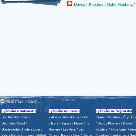
Davos / Klosters - Hotel Montana *
Lyžování v Rakousku
Lyžování ve Francii
Lyžování ve Švýcarsku
Bad Kleinkirchheim
/
2 Alpes
/
Alpe d´Huez
/ Val
Crans - Montana /
Čtyři Údo
Dachstein West
/
d’Isere
/ Tignes
/ Flaine
/
La
/
Davos Klosters
/
Davos
/
Gasteinertal
/
Hinterstoder
/
Rosiere
/ Les Arcs
/ Les
Klosters
/
Flims Laax Faler
Kals - Matrei
/
Lungau
/
Mölltal
Orres
/
Risoul - Vars
/
Serre
Jungfrau
/ Leukerbad
/
Saa