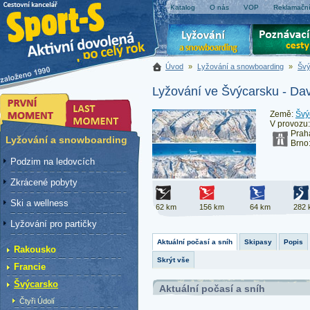
Katalog
O nás
VOP
Reklamační
Úvod
»
Lyžování a snowboarding
»
Švý
Lyžování ve Švýcarsku - Da
Země:
Švý
V provozu
Prah
Lyžování a snowboarding
Brno
Podzim na ledovcích
Zkrácené pobyty
Ski a wellness
62 km
156 km
64 km
282 
Lyžování pro partičky
Aktuální počasí a sníh
Skipasy
Popis
Rakousko
Skrýt vše
Francie
Švýcarsko
Aktuální počasí a sníh
Čtyři Údolí